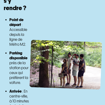
s’y
rendre ?
Point de
départ
:
Accessible
depuis la
ligne de
Métro M2.
Parking
disponible
près de la
station pour
ceux qui
préfèrent la
voiture.
Arrivée
: En
centre-ville,
à 10 minutes