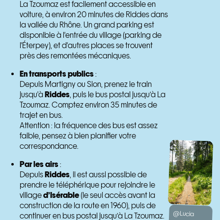
La Tzoumaz est facilement accessible en
voiture, à environ 20 minutes de Riddes dans
la vallée du Rhône. Un grand parking est
disponible à l'entrée du village (parking de
l'Éterpey), et d'autres places se trouvent
près des remontées mécaniques.
En transports publics
:
Depuis Martigny ou Sion, prenez le train
jusqu'à
Riddes
, puis le bus postal jusqu’à La
Tzoumaz. Comptez environ 35 minutes de
trajet en bus.
Attention : la fréquence des bus est assez
faible, pensez à bien planifier votre
correspondance.
Par les airs
:
Depuis
Riddes
, il est aussi possible de
prendre le téléphérique pour rejoindre le
village
d’Isérable
(le seul accès avant la
construction de la route en 1960), puis de
@Lucia
continuer en bus postal jusqu’à La Tzoumaz.