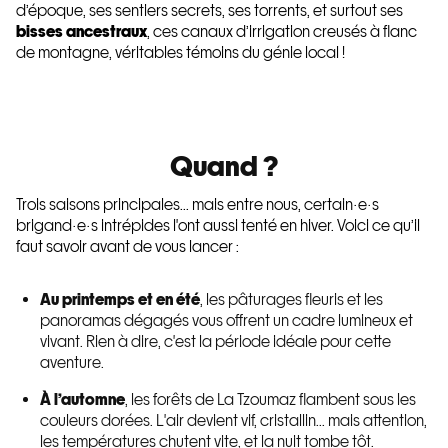
d’époque, ses sentiers secrets, ses torrents, et surtout ses
bisses ancestraux
, ces canaux d’irrigation creusés à flanc
de montagne, véritables témoins du génie local !
Quand ?
Trois saisons principales... mais entre nous, certain·e·s
brigand·e·s intrépides l'ont aussi tenté en hiver. Voici ce qu’il
faut savoir avant de vous lancer :
Au printemps et en été
, les pâturages fleuris et les
panoramas dégagés vous offrent un cadre lumineux et
vivant. Rien à dire, c'est la période idéale pour cette
aventure.
À l’automne
, les forêts de La Tzoumaz flambent sous les
couleurs dorées. L'air devient vif, cristallin... mais attention,
les températures chutent vite, et la nuit tombe tôt.