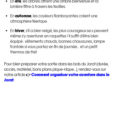
En
été
, les arbres offrent une ombre bienvenue et la
lumière filtre à travers les feuilles.
En
automne
, les couleurs flamboyantes créent une
atmosphère féerique.
En
hiver
, s'il a bien neigé, les plus courageux.se.s peuvent
même s’y aventurer en raquettes ! Il suffit d’être bien
équipé : vêtements chauds, bonnes chaussures, lampe
frontale si vous partez en fin de journée... et un petit
thermos de thé!
Pour bien préparer votre sortie dans les bois du Jorat (durée,
accès, matériel, bons plans pique-nique...), rendez-vous sur
notre article
👉
Comment organiser votre aventure dans le
Jorat
.